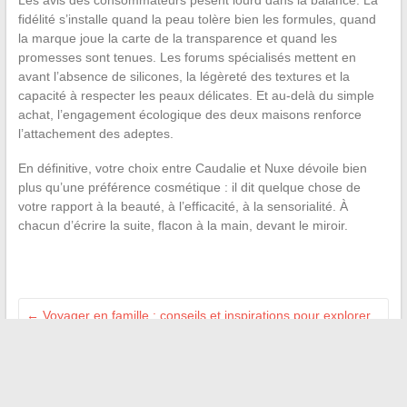
Les avis des consommateurs pèsent lourd dans la balance. La
fidélité s’installe quand la peau tolère bien les formules, quand
la marque joue la carte de la transparence et quand les
promesses sont tenues. Les forums spécialisés mettent en
avant l’absence de silicones, la légèreté des textures et la
capacité à respecter les peaux délicates. Et au-delà du simple
achat, l’engagement écologique des deux maisons renforce
l’attachement des adeptes.
En définitive, votre choix entre Caudalie et Nuxe dévoile bien
plus qu’une préférence cosmétique : il dit quelque chose de
votre rapport à la beauté, à l’efficacité, à la sensorialité. À
chacun d’écrire la suite, flacon à la main, devant le miroir.
←
Voyager en famille : conseils et inspirations pour explorer
le monde avec vos enfants
10 idées inspirantes pour transformer votre intérieur avec
style et élégance
→