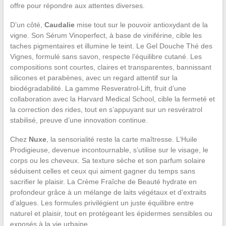
offre pour répondre aux attentes diverses.
D’un côté,
Caudalie
mise tout sur le pouvoir antioxydant de la
vigne. Son Sérum Vinoperfect, à base de viniférine, cible les
taches pigmentaires et illumine le teint. Le Gel Douche Thé des
Vignes, formulé sans savon, respecte l’équilibre cutané. Les
compositions sont courtes, claires et transparentes, bannissant
silicones et parabènes, avec un regard attentif sur la
biodégradabilité. La gamme Resveratrol-Lift, fruit d’une
collaboration avec la Harvard Medical School, cible la fermeté et
la correction des rides, tout en s’appuyant sur un resvératrol
stabilisé, preuve d’une innovation continue.
Chez
Nuxe
, la sensorialité reste la carte maîtresse. L’Huile
Prodigieuse, devenue incontournable, s’utilise sur le visage, le
corps ou les cheveux. Sa texture sèche et son parfum solaire
séduisent celles et ceux qui aiment gagner du temps sans
sacrifier le plaisir. La Crème Fraîche de Beauté hydrate en
profondeur grâce à un mélange de laits végétaux et d’extraits
d’algues. Les formules privilégient un juste équilibre entre
naturel et plaisir, tout en protégeant les épidermes sensibles ou
exposés à la vie urbaine.