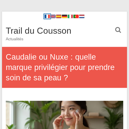
Trail du Cousson
Actualités
Caudalie ou Nuxe : quelle
marque privilégier pour prendre
soin de sa peau ?