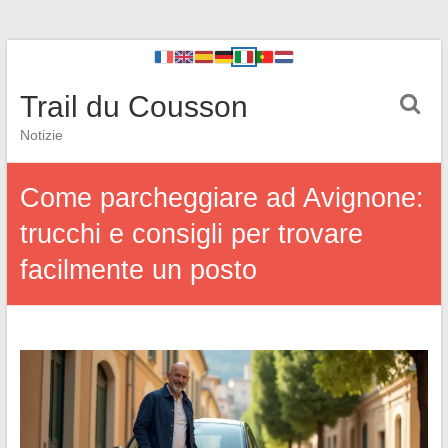
Trail du Cousson
Notizie
Come parcheggiare ad Avignone:
trucchi e consigli per trovare
facilmente un posto