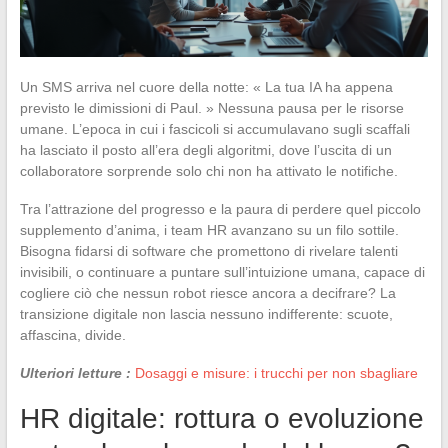
Un SMS arriva nel cuore della notte: « La tua IA ha appena
previsto le dimissioni di Paul. » Nessuna pausa per le risorse
umane. L’epoca in cui i fascicoli si accumulavano sugli scaffali
ha lasciato il posto all’era degli algoritmi, dove l’uscita di un
collaboratore sorprende solo chi non ha attivato le notifiche.
Tra l’attrazione del progresso e la paura di perdere quel piccolo
supplemento d’anima, i team HR avanzano su un filo sottile.
Bisogna fidarsi di software che promettono di rivelare talenti
invisibili, o continuare a puntare sull’intuizione umana, capace di
cogliere ciò che nessun robot riesce ancora a decifrare? La
transizione digitale non lascia nessuno indifferente: scuote,
affascina, divide.
Ulteriori letture :
Dosaggi e misure: i trucchi per non sbagliare
HR digitale: rottura o evoluzione