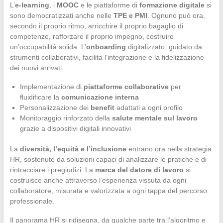
L’
e-learning
, i
MOOC
e le piattaforme di
formazione digitale
si
sono democratizzati anche nelle
TPE e PMI
. Ognuno può ora,
secondo il proprio ritmo, arricchire il proprio bagaglio di
competenze, rafforzare il proprio impegno, costruire
un’occupabilità solida. L’
onboarding
digitalizzato, guidato da
strumenti collaborativi, facilita l’integrazione e la fidelizzazione
dei nuovi arrivati.
Implementazione di
piattaforme collaborative
per
fluidificare la
comunicazione interna
Personalizzazione dei
benefit
adattati a ogni profilo
Monitoraggio rinforzato della
salute mentale sul lavoro
grazie a dispositivi digitali innovativi
La
diversità, l’equità e l’inclusione
entrano ora nella strategia
HR, sostenute da soluzioni capaci di analizzare le pratiche e di
rintracciare i pregiudizi. La
marca del datore di lavoro
si
costruisce anche attraverso l’esperienza vissuta da ogni
collaboratore, misurata e valorizzata a ogni tappa del percorso
professionale.
Il panorama HR si ridisegna, da qualche parte tra l’algoritmo e