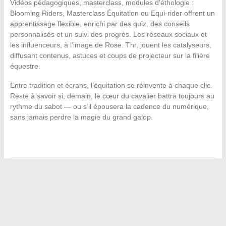
Vidéos pédagogiques, masterclass, modules d’éthologie :
Blooming Riders, Masterclass Équitation ou Equi-rider offrent un
apprentissage flexible, enrichi par des quiz, des conseils
personnalisés et un suivi des progrès. Les réseaux sociaux et
les influenceurs, à l’image de Rose. Thr, jouent les catalyseurs,
diffusant contenus, astuces et coups de projecteur sur la filière
équestre.
Entre tradition et écrans, l’équitation se réinvente à chaque clic.
Reste à savoir si, demain, le cœur du cavalier battra toujours au
rythme du sabot — ou s’il épousera la cadence du numérique,
sans jamais perdre la magie du grand galop.
←
La collaboration numérique : meilleures pratiques pour les
équipes distribuées
Les plateformes santé à suivre cette année
→
Recherche