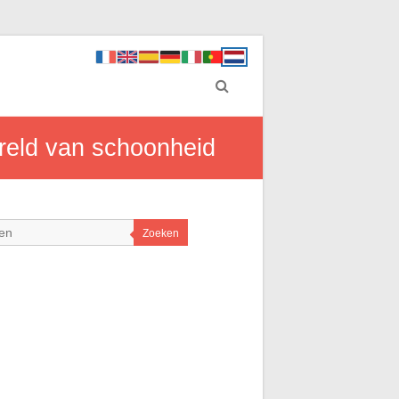
reld van schoonheid
Zoeken