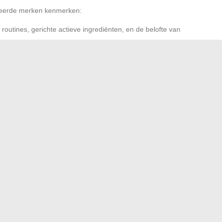
nceerde merken kenmerken:
e routines, gerichte actieve ingrediënten, en de belofte van
: krachtige planten en zachte innovaties komen samen voor
rste proeven worden waargenomen
len zich: express-hydratatiekuur, glansboost in recordtijd,
dsgewoonten worden opnieuw uitgevonden op het kruispunt
flectie in de spiegel is het verhaal dat wordt geschreven:
staand, altijd in beweging.
 te onderhouden om uw tuin te verfraaien
: hoeveel Fransen hebben deze uitzonderlijke creditcard?
→