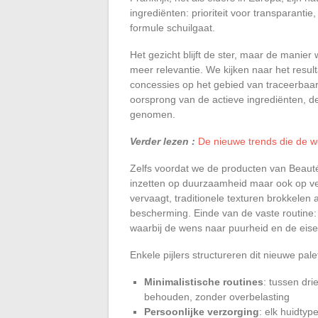
ingrediënten: prioriteit voor transparantie
formule schuilgaat.
Het gezicht blijft de ster, maar de manie
meer relevantie. We kijken naar het resulta
concessies op het gebied van traceerbaar
oorsprong van de actieve ingrediënten, de
genomen.
Verder lezen :
De nieuwe trends die de w
Zelfs voordat we de producten van Beaut
inzetten op duurzaamheid maar ook op vee
vervaagt, traditionele texturen brokkelen a
bescherming. Einde van de vaste routine: 
waarbij de wens naar puurheid en de eisen
Enkele pijlers structureren dit nieuwe pale
Minimalistische routines
: tussen dri
behouden, zonder overbelasting
Persoonlijke verzorging
: elk huidtyp