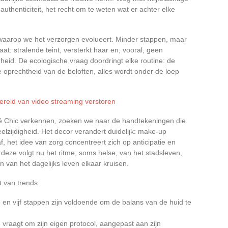
, authenticiteit, het recht om te weten wat er achter elke
r waarop we het verzorgen evolueert. Minder stappen, maar
at: stralende teint, versterkt haar en, vooral, geen
heid. De ecologische vraag doordringt elke routine: de
 oprechtheid van de beloften, alles wordt onder de loep
ereld van video streaming verstoren
é Chic verkennen, zoeken we naar de handtekeningen die
lzijdigheid. Het decor verandert duidelijk: make-up
f, het idee van zorg concentreert zich op anticipatie en
deze volgt nu het ritme, soms helse, van het stadsleven,
 van het dagelijks leven elkaar kruisen.
t van trends:
e en vijf stappen zijn voldoende om de balans van de huid te
e vraagt om zijn eigen protocol, aangepast aan zijn