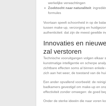
werkelijke verwachtingen
Zoektocht naar naturaliteit
: ingredië
formules
Voortaan speelt schoonheid in op de bala
tussen make-up, verzorging en huidgezondh
authenticiteit: dat zijn de meest gewilde 
Innovaties en nieuwe
zal verstoren
Technische vooruitgangen volgen elkaar sn
kunstmatige intelligentie en scherpe ana
zichtbare effecten soms al binnen enkele
zich aan het weer, de toestand van de h
Een ander opvallend voorbeeld: de reinigin
badkamers gevestigd om make-up en onzui
effectiviteit zonder omwegen: de goed be
Onder de sterke ideeën die naar voren kom