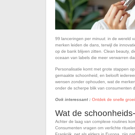
99 lanceringen per minuut: in de wereld v
merken leiden de dans, terwijl de innovati
op de bank blijven zitten. Clean beauty, 
oceaan van labels die meer verwarren dan
Personalisatie komt met grote stappen op.
gemaakte schoonheid, en belooft iederee
wensen zonder ophouden, wat de merken d
onder de scherpe blik van consumenten di
Ook interessant :
Ontdek de snelle groe
Wat de schoonheids-
Achter de laag van complexe routines ko
Consumenten vragen om verlichte rituelen 
Frankrijk, net als elders in Europa, zijn 