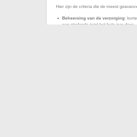
Hier zijn de criteria die de meest geava
Beheersing van de verzorging
: kort
een stralende teint het hele jaar door
Alliantie van natuur en technologie
concrete resultaten, die al bij de ee
Seizoen na seizoen vernieuwen de protocol
langdurig comfort. De nieuwe schoonhei
van wetenschap en natuurlijke eisen. De re
dat van een vibrante schoonheid, nooit stil
←
Hoe de mooiste bloemen te kiezen en
Visa Infinite