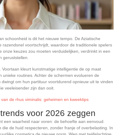
an schoonheid is dit het nieuwe tempo. De Aziatische
e razendsnel voortschrijdt, waardoor de traditionele spelers
die onze keuzes zou moeten verduidelijken, verdrinkt in een
 geruststellen.
 Voortaan kleurt kunstmatige intelligentie de op maat
n unieke routines. Achter de schermen evolueren de
wingt om hun partituur voortdurend opnieuw uit te vinden
e veeleisender zijn dan ooit.
i van de rhus viminalis: geheimen en kweektips
trends voor 2026 zeggen
mt een waarheid naar voren: de behoefte aan eenvoud.
die de huid respecteren, zonder franje of overbelasting. In
natuurlijke cosmetica de nieuwe norm. Weg met twijfelachtige