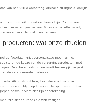
nten van natuurlijke oorsprong, ethische strengheid, eerlijke
ns tussen uniciteit en gedeeld bewustzijn. De grenzen
eid vervagen, jaar na jaar. Minimalisme, effectiviteit,
ingrediënten voor de huid… en de geest.
 producten: wat onze rituelen
el op. Voortaan krijgt personalisatie meer ruimte:
lyses sturen de keuze van de verzorgingsproducten, met
 dagen. De schoonheidsroutine wordt beweeglijk: ze past
uid en de veranderende doelen aan.
gsolie. Afkomstig uit Azië, heeft deze zich in onze
verheden zachtjes op te lossen. Respect voor de huid,
grepen eenvoud vindt hier zijn handtekening.
en, zijn hier de trends die zich vestigen: