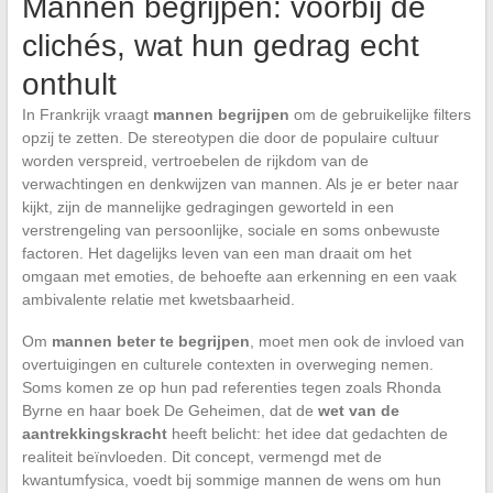
Mannen begrijpen: voorbij de
clichés, wat hun gedrag echt
onthult
In Frankrijk vraagt
mannen begrijpen
om de gebruikelijke filters
opzij te zetten. De stereotypen die door de populaire cultuur
worden verspreid, vertroebelen de rijkdom van de
verwachtingen en denkwijzen van mannen. Als je er beter naar
kijkt, zijn de mannelijke gedragingen geworteld in een
verstrengeling van persoonlijke, sociale en soms onbewuste
factoren. Het dagelijks leven van een man draait om het
omgaan met emoties, de behoefte aan erkenning en een vaak
ambivalente relatie met kwetsbaarheid.
Om
mannen beter te begrijpen
, moet men ook de invloed van
overtuigingen en culturele contexten in overweging nemen.
Soms komen ze op hun pad referenties tegen zoals Rhonda
Byrne en haar boek De Geheimen, dat de
wet van de
aantrekkingskracht
heeft belicht: het idee dat gedachten de
realiteit beïnvloeden. Dit concept, vermengd met de
kwantumfysica, voedt bij sommige mannen de wens om hun