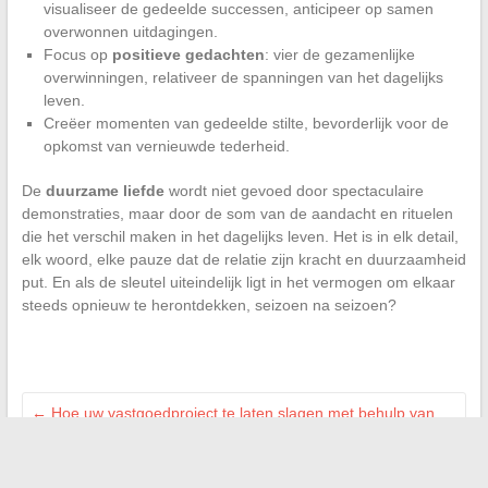
visualiseer de gedeelde successen, anticipeer op samen
overwonnen uitdagingen.
Focus op
positieve gedachten
: vier de gezamenlijke
overwinningen, relativeer de spanningen van het dagelijks
leven.
Creëer momenten van gedeelde stilte, bevorderlijk voor de
opkomst van vernieuwde tederheid.
De
duurzame liefde
wordt niet gevoed door spectaculaire
demonstraties, maar door de som van de aandacht en rituelen
die het verschil maken in het dagelijks leven. Het is in elk detail,
elk woord, elke pauze dat de relatie zijn kracht en duurzaamheid
put. En als de sleutel uiteindelijk ligt in het vermogen om elkaar
steeds opnieuw te herontdekken, seizoen na seizoen?
←
Hoe uw vastgoedproject te laten slagen met behulp van
betrouwbare experts
Parkeren in Avignon: tips en advies om gemakkelijk een plek