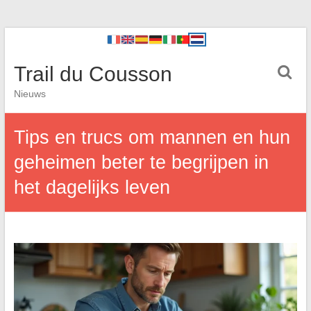
Trail du Cousson
Nieuws
Tips en trucs om mannen en hun
geheimen beter te begrijpen in
het dagelijks leven