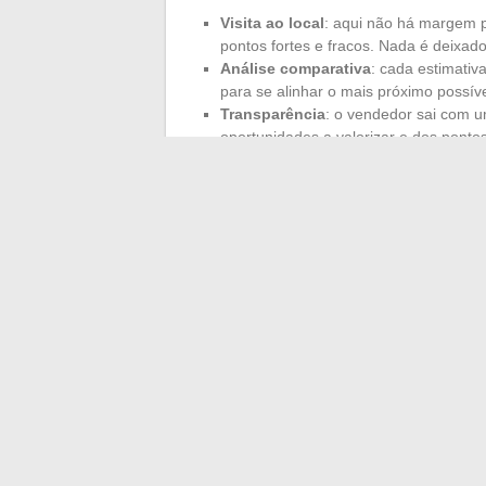
Visita ao local
: aqui não há margem p
pontos fortes e fracos. Nada é deixad
Análise comparativa
: cada estimativ
para se alinhar o mais próximo possív
Transparência
: o vendedor sai com u
oportunidades a valorizar e dos ponto
o compromisso.
Esse diagnóstico preciso, oferecido sem c
antecipar as expectativas dos compradores
abordar serenamente as diferentes etapa
Digne-les-Bains, uma estimativa justa é
contratempos, onde cada um avança com 
←
Como encontrar rapidamente um empr
Descubra a biografia comple