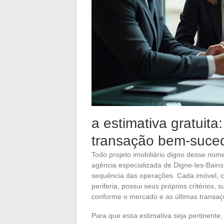
a estimativa gratuit
transação bem-suced
Todo projeto imobiliário digno desse nom
agência especializada de Digne-les-Bains
sequência das operações. Cada imóvel, c
periferia, possui seus próprios critérios, s
conforme o mercado e as últimas transaçõ
Para que essa estimativa seja pertinente,