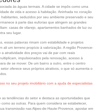
sociada às águas termais. A cidade se impôs como uma
lidade de vida e acesso à habitação. Aninhada no coração
s habitantes, seduzidos por seu ambiente preservado e seu
permanece à parte das euforias que atingem as grandes
altam: casas de vilarejo, apartamentos banhados de luz ou
tra seu lugar.
as, essas palavras rimam com estabilidade e projetos
em ali um terreno propício à valorização. A região Provence-
 a atratividade dos preços vai de par com reais
 multiplicam, impulsionados pela renovação, acesso à
ra de se mover. De um bairro a outro, entre o centro
 setor oferece seus próprios atrativos, o que só aumenta o
ados.
so no seu projeto imobiliário com a ajuda de especialistas
he as tendências do setor e destaca as oportunidades que
é como as outras. Para quem considera se estabelecer,
r sua transmissão nas Alpes-de-Haute-Provence, apostar em