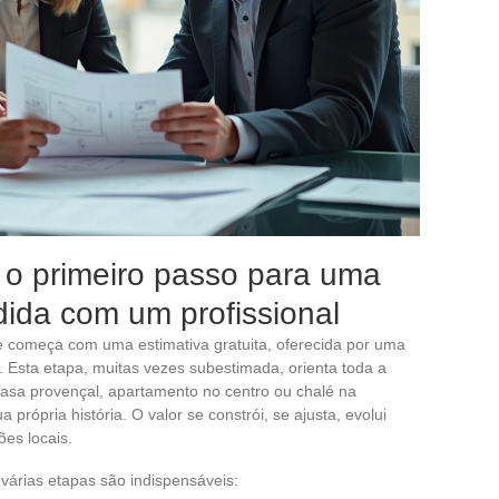
a: o primeiro passo para uma
ida com um profissional
e começa com uma estimativa gratuita, oferecida por uma
. Esta etapa, muitas vezes subestimada, orienta toda a
asa provençal, apartamento no centro ou chalé na
ua própria história. O valor se constrói, se ajusta, evolui
es locais.
 várias etapas são indispensáveis: