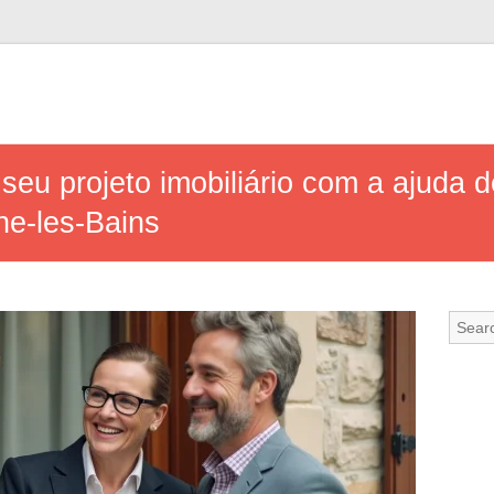
seu projeto imobiliário com a ajuda 
ne-les-Bains