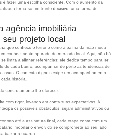
 é fazer uma escolha consciente. Com o aumento da
lizada torna-se um trunfo decisivo, uma forma de
 agência imobiliária
 seu projeto local
iária que conhece o terreno como a palma da mão muda
: um conhecimento apurado do mercado local. Aqui, não há
 se limita a alinhar referências: ele dedica tempo para ler
dade de cada bairro, acompanhar de perto as tendências de
u casas. O contexto dignois exige um acompanhamento
cada história.
de concretamente lhe oferecer:
eita com rigor, levando em conta suas expectativas. A
antecipa os possíveis obstáculos, sejam administrativos ou
 contato até a assinatura final, cada etapa conta com um
ário imobiliário envolvido se compromete ao seu lado
ca baixar a guarda.