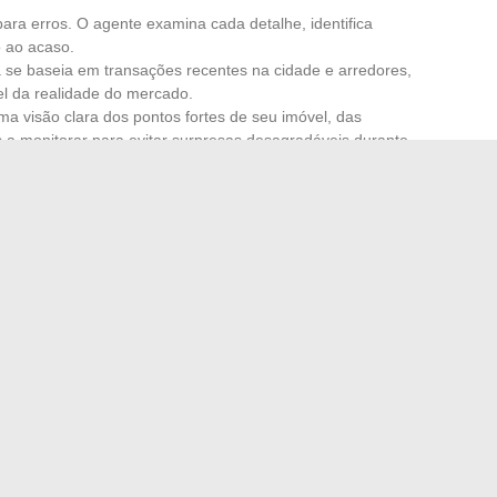
ara erros. O agente examina cada detalhe, identifica
o ao acaso.
a se baseia em transações recentes na cidade e arredores,
el da realidade do mercado.
ma visão clara dos pontos fortes de seu imóvel, das
s a monitorar para evitar surpresas desagradáveis durante
ustos, estrutura a sequência do projeto. Ele permite
, garantir a preparação de um crédito imobiliário e
s, desde a colocação no mercado até a assinatura. Em
 muitas vezes o primeiro passo para uma transação sem
confiança e clareza.
ego online e impulsionar sua carreira em 2024
ta de Kyle Baugher, o marido financeiro de Kelly Reilly
→