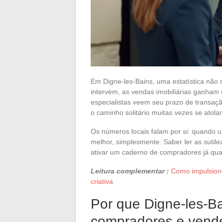
Em Digne-les-Bains, uma estatística não
intervém, as vendas imobiliárias ganham
especialistas veem seu prazo de transaç
o caminho solitário muitas vezes se atol
Os números locais falam por si: quando 
melhor, simplesmente. Saber ler as suti
ativar um caderno de compradores já qual
Leitura complementar :
Como impulsion
criativa
Por que Digne-les-Ba
compradores e vend