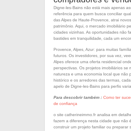
Digne-les-Bains não está mais apenas as
referência para quem busca conciliar qua
das Alpes de Haute-Provence, atrai novo
patrimônio. Aqui, o mercado imobiliário 
cidades vizinhas. As oportunidades não f
bastides em tranquilidade, cada um encon
Provence, Alpes, Azur: para muitas famíli
futuros. Os investidores, por sua vez, ve
Alpes oferece uma oferta residencial onde
perspectivas. Os projetos imobiliários se
natureza e uma economia local que não pa
histórico e os arredores das termas, cada
apelo de Digne-les-Bains para perfis vari
Para descobrir também :
Como ter suces
de confiança
o site catherineimmo.fr analisa em detal
fazem a diferença nesta cidade que não 
construir um projeto familiar ou prepara