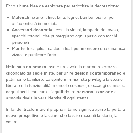
Ecco alcune idee da esplorare per arricchire la decorazione:
Materiali naturali
: lino, lana, legno, bambù, pietra, per
un’autenticità immediata
Accessori decorativi
: cesti in vimini, lampade da tavolo,
specchi rotondi, che punteggiano ogni spazio con tocchi
personali
Piante
: felci, pilea, cactus, ideali per infondere una dinamica
vivace e purificare l’aria
Nella
sala da pranzo
, osate un tavolo in marmo o terrazzo
circondato da sedie miste, per unire
design contemporaneo
e
patrimonio familiare. Lo spirito
minimalista
privilegia lo spazio
liberato e la funzionalità: mensole sospese, stoccaggi su misura,
oggetti scelti con cura. L’equilibrio tra
personalizzazione
e
armonia rivela la vera identità di ogni stanza.
In fondo, trasformare il proprio interno significa aprire la porta a
nuove prospettive e lasciare che lo stile racconti la storia, la
vostra.