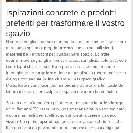
Ispirazioni concrete e prodotti
preferiti per trasformare il vostro
spazio
Niente di meglio che fare riferimento a esempi concreti per dare
una nuova spinta al proprio
interno
: mescolate stili sicuri,
materiali belli e trucchi per guadagnare spazio. Lo
stile
scandinavo
segna gli animi con la sua semplicità calorosa, con
i suoi legni chiari, le sue linee pulite e la luce onnipresente.
Immaginate un
soggiorno
dove un tavolino in rovere massiccio
dialoga con sedute in lino chiaro e un tappeto grafico.
Moltiplicate i punti luce, dal lampadario dorato alla lampada da
lettura discreta, per scolpire lo spazio e variare le atmosfere.
Se cercate un’atmosfera più decisa, pensate allo
stile vintage
:
un buffet anni ’50 restaurato, una sospensione in vetro satinato,
alcuni manifesti ben scelti sono sufficienti a creare un decor
vivace. Lo spirito
japandi
conquista con la sua sobrietà: mobili
bassi, cuscini da pavimento, muri immacolati e vasi artigianali.