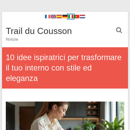
Trail du Cousson
Notizie
10 idee ispiratrici per trasformare
il tuo interno con stile ed
eleganza