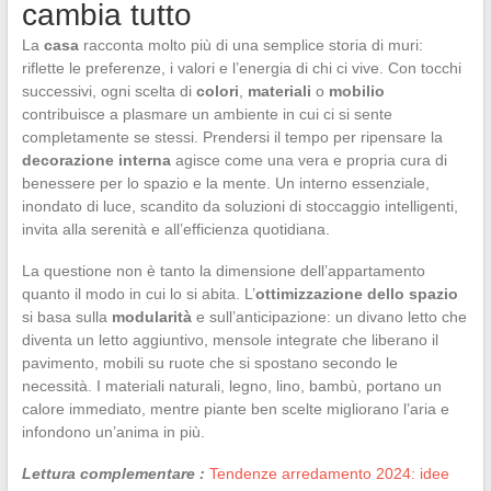
cambia tutto
La
casa
racconta molto più di una semplice storia di muri:
riflette le preferenze, i valori e l’energia di chi ci vive. Con tocchi
successivi, ogni scelta di
colori
,
materiali
o
mobilio
contribuisce a plasmare un ambiente in cui ci si sente
completamente se stessi. Prendersi il tempo per ripensare la
decorazione interna
agisce come una vera e propria cura di
benessere per lo spazio e la mente. Un interno essenziale,
inondato di luce, scandito da soluzioni di stoccaggio intelligenti,
invita alla serenità e all’efficienza quotidiana.
La questione non è tanto la dimensione dell’appartamento
quanto il modo in cui lo si abita. L’
ottimizzazione dello spazio
si basa sulla
modularità
e sull’anticipazione: un divano letto che
diventa un letto aggiuntivo, mensole integrate che liberano il
pavimento, mobili su ruote che si spostano secondo le
necessità. I materiali naturali, legno, lino, bambù, portano un
calore immediato, mentre piante ben scelte migliorano l’aria e
infondono un’anima in più.
Lettura complementare :
Tendenze arredamento 2024: idee