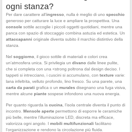
ogni stanza?
Per dare carattere all’
ingresso
, nulla è meglio di uno
specchio
generoso per catturare la luce e ampliare la prospettiva. Una
console
sottile accoglie i piccoli oggetti quotidiani, mentre una
panca con spazio di stoccaggio combina astuzia ed estetica. Un
attaccapanni
originale diventa subito il marchio distintivo della
stanza.
Nel
soggiorno
, il gioco sottile di materiali e colori crea
un’atmosfera unica. Si privilegia un
divano
dalle linee pulite,
che si completa con una <strong poltrona dal design deciso. I
tappeti si intrecciano, i cuscini si accumulano, con
texture
varie:
lana infeltrita, velluto profondo, lino fresco. Su una parete, una
carta da parati
grafica o un
murales
disegnano una fuga visiva,
mentre alcune
piante
sospese infondono una nuova energia.
Per quanto riguarda la
cucina
, l’isola centrale diventa il punto di
incontro.
Mensole aperte
permettono di esporre le ceramiche
più belle, mentre l’illuminazione LED, discreta ma efficace,
valorizza ogni angolo. I
mobili multifunzionali
facilitano
l’organizzazione e rendono la circolazione più fluida.