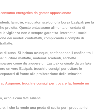
o consumo energetico da gamer appassionato
nti, famiglie, viaggiatori scelgono la borsa Eastpak per la
e che proietta. Questo entusiasmo alimenta un’ondata di
la vigilanza non è sempre garantita. Internet e i social
ione dei modelli contraffatti, complicando il compito di
raffatte.
 di lusso. Si insinua ovunque, confondendo il confine tra il
: cuciture malfatte, materiali scadenti, etichette
imparare come distinguere un Eastpak originale da un fake,
ere un vero Eastpak: trucchi e consigli per evitare le
repararsi di fronte alla proliferazione delle imitazioni.
d Avignone: trucchi e consigli per trovare facilmente un
ecco alcuni fatti salienti:
o, il che la rende una preda di scelta per i produttori di