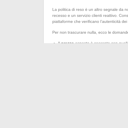
La politica di reso è un altro segnale da no
recesso e un servizio clienti reattivo. Con
piattaforme che verificano l’autenticità de
Per non trascurare nulla, ecco le domand
Il
prezzo
esposto è coerente con quell
Il
venditore
è chiaramente identificato,
I
dettagli visibili
(logo, cuciture, etich
La
garanzia
proposta prevede un reso
Prima di convalidare il vostro acquisto, esa
del punto vendita all’esame della borsa, r
Eastpak è la garanzia di un compagno solido,
←
10 idee ispiratrici per trasformare il t
Come potenziare la tua comunicazion