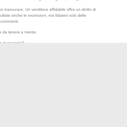
n trascurare. Un venditore affidabile offre un diritto di
sultate anche le recensioni, ma fidatevi solo delle
i commenti.
e da tenere a mente:
o di mercato?
 certificato, trasparente?
etta) ispirano fiducia?
 semplice e veloce?
minate ogni criterio. La vigilanza in ogni fase, dalla scelta
imane la migliore difesa contro le brutte sorprese. Un vero
 a patto di non lasciarsi distrarre dalle illusioni del falso.
uo interno con stile ed eleganza
e visiva grazie a un’agenzia di graphic design creativa
→