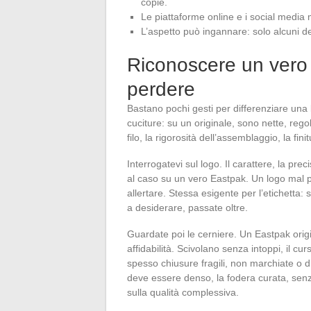
copie.
Le piattaforme online e i social media m
L’aspetto può ingannare: solo alcuni d
Riconoscere un vero 
perdere
Bastano pochi gesti per differenziare una
cuciture: su un originale, sono nette, regol
filo, la rigorosità dell’assemblaggio, la fini
Interrogatevi sul logo. Il carattere, la prec
al caso su un vero Eastpak. Un logo mal 
allertare. Stessa esigente per l’etichetta: s
a desiderare, passate oltre.
Guardate poi le cerniere. Un Eastpak orig
affidabilità. Scivolano senza intoppi, il cu
spesso chiusure fragili, non marchiate o dif
deve essere denso, la fodera curata, senza 
sulla qualità complessiva.