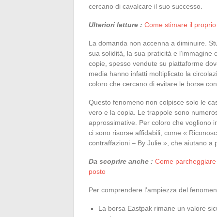
cercano di cavalcare il suo successo.
Ulteriori letture :
Come stimare il propri
La domanda non accenna a diminuire. Stude
sua solidità, la sua praticità e l’immagin
copie, spesso vendute su piattaforme dove 
media hanno infatti moltiplicato la circolaz
coloro che cercano di evitare le borse cont
Questo fenomeno non colpisce solo le case
vero e la copia. Le trappole sono numerose
approssimative. Per coloro che vogliono 
ci sono risorse affidabili, come « Riconosc
contraffazioni – By Julie », che aiutano a p
Da scoprire anche :
Come parcheggiare a
posto
Per comprendere l’ampiezza del fenomeno, 
La borsa Eastpak rimane un valore sicur