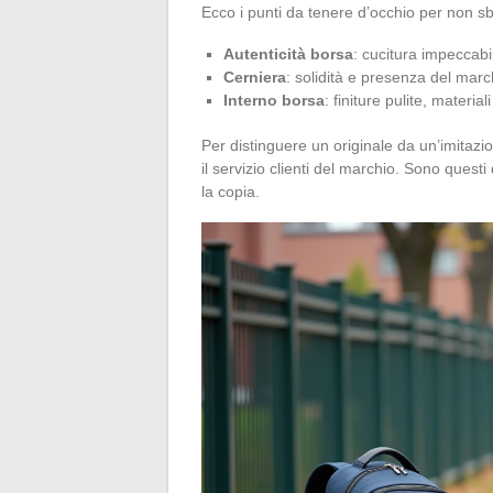
Ecco i punti da tenere d’occhio per non sb
Autenticità borsa
: cucitura impeccabi
Cerniera
: solidità e presenza del mar
Interno borsa
: finiture pulite, material
Per distinguere un originale da un’imitazion
il servizio clienti del marchio. Sono questi 
la copia.