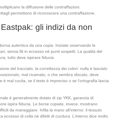
oltiplicano la diffusione delle contraffazioni.
ettagli permettono di riconoscere una contraffazione.
Eastpak: gli indizi da non
 borsa autentica da una copia. Iniziate osservando le
ari, senza fili in eccesso né punti sospetti. La qualità del
tura, tutto deve ispirare fiducia.
isione del tracciato, la correttezza dei colori: nulla è lasciato
posizionato, mal ricamato, o che sembra sfocato, deve
e è mal cucita, se il testo è impreciso o se l’ortografia lascia
inale è generalmente dotato di zip YKK, garanzia di
rsore ispira fiducia. Le borse copiate, invece, mostrano
ficili da maneggiare. Infila la mano all’interno: il tessuto
eccesso di colla né difetti di cucitura. L’interno dice molto