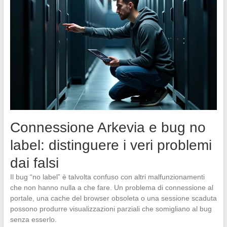
Connessione Arkevia e bug no
label: distinguere i veri problemi
dai falsi
Il bug “no label” è talvolta confuso con altri malfunzionamenti
che non hanno nulla a che fare. Un problema di connessione al
portale, una cache del browser obsoleta o una sessione scaduta
possono produrre visualizzazioni parziali che somigliano al bug
senza esserlo.