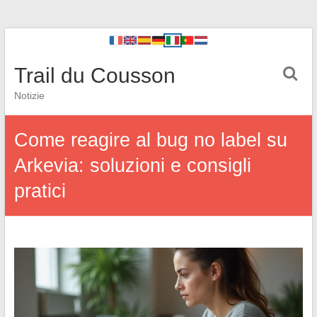
Trail du Cousson
Notizie
Come reagire al bug no label su
Arkevia: soluzioni e consigli
pratici