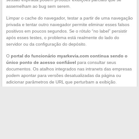
assemelham ao bug sem serem.
Limpar o cache do navegador, testar a partir de uma navegação
privada e tentar outro navegador permite eliminar esses falsos
positivos em poucos segundos. Se o rótulo “no label” persistir
após esses testes, o problema está realmente do lado do
servidor ou da configuração do depósito.
O
portal do funcionário myarkevia.com continua sendo o
único ponto de acesso confiável
para consultar seus
documentos. Os atalhos integrados nas intranets das empresas
podem apontar para versões desatualizadas da página ou
adicionar parâmetros de URL que perturbam a exibição.
O bug “no label” no Arkevia continua sendo um incidente de
exibição, não uma falha de segurança nem uma perda de
documentos. A resolução mais rápida passa por uma ação
coordenada entre o funcionário, o serviço de RH da empresa e
o suporte Arkevia, cada um intervindo em um escopo distinto.
Do lado da prevenção, a
verificação sistemática dos
metadados após cada depósito
continua sendo o meio mais