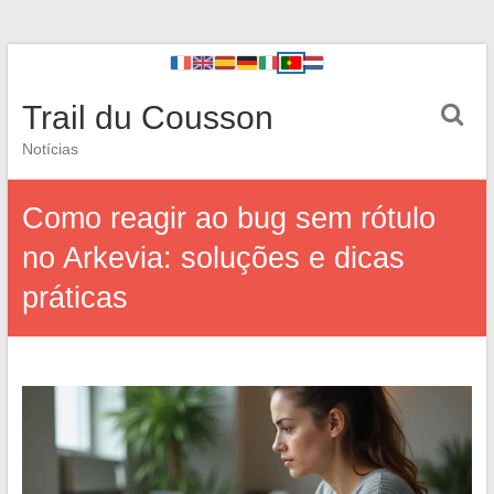
Trail du Cousson
Notícias
Como reagir ao bug sem rótulo
no Arkevia: soluções e dicas
práticas