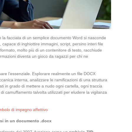
o la facciata di un semplice documento Word si nasconde
capace di inghiottire immagini, script, persino interi file
ormato, molto più di un contenitore di testo, racchiude
ormazioni diventa un gioco da ragazzi per chi ne
ssare l’essenziale. Esplorare realmente un file DOCX
canica interna, analizzare le ramificazioni di una struttura
ti in grado di mettere a nudo ogni cartella, ogni traccia
 camuffamento talvolta utilizzati per eludere la vigilanza
mbolo di impegno affettivo
rsi in un documento .docx
ardizzato dal 2007, funziona come un
archivio ZIP
: