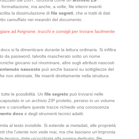
a formattazione, ma anche, a volte, file interni inseriti
ilita la dissimulazione di
file segreti
, che si tratti di dati
il tutto camuffato nei meandri del documento.
are ad Avignone: trucchi e consigli per trovare facilmente
cx si fa dimenticare durante la lettura ordinaria. Si infiltra
occato da password, talvolta mascherato sotto un nome
ecniche giocano sul rinominare, altre sugli attributi nascosti
ontenuto nascosto
può anche basarsi su sottigliezze del
non eliminate, file inseriti direttamente nella struttura
utte le possibilità. Un
file segreto
può trovarsi nelle
incapsulato in un archivio ZIP protetto, persino in un volume
ovare o cancellare queste tracce richiede una conoscenza
umento docx
e degli strumenti tecnici adatti.
ita al testo invisibile. Si estende ai metadati, alle proprietà
ti che l’utente non vede mai, ma che lasciano un’impronta
te tecnica, date un’occhiata alla pagina dedicata: file