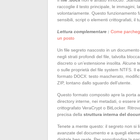
raccoglie il testo principale, le immagini, l
volontariamente. Questo funzionamento fac
sensibili, script o elementi crittografati, 
Lettura complementare :
Come parcheggi
un posto
Un file segreto nascosto in un documento do
negli strati profondi del file, talvolta bl
discreto o un’estensione insolita. Alcune t
o sulle proprietà del file system NTFS. Il
c
formato DOCX: testo mascherato, modifiche 
ZIP, lontano dallo sguardo dell’utente.
Questo formato composito apre la porta a t
directory interne, nei metadati, o essere 
crittografato VeraCrypt o BitLocker. Ritr
precisa della
struttura interna del doc
Tenete a mente questo: il segreto non si lim
avanzate del documento e a quegli elemen
digitale ben reale. Per approfondire la par