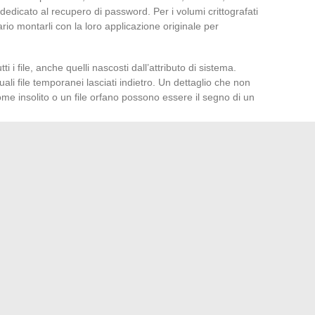
dedicato al recupero di password. Per i volumi crittografati
io montarli con la loro applicazione originale per
ti i file, anche quelli nascosti dall’attributo di sistema.
ali file temporanei lasciati indietro. Un dettaglio che non
ome insolito o un file orfano possono essere il segno di un
file, analizzate le dimensioni, aprite i file XML in un editor di
e. L’estrazione seria dei dati richiede metodo e pazienza:
lire alla pista di un
file segreto documento
.
fitta piena di angoli: bisogna sapere dove guardare,
ella prima impressione. Chi impara a esplorare queste zone
il testo lasci intendere.
ta di uscita del Pico 5 e le sue novità innovative