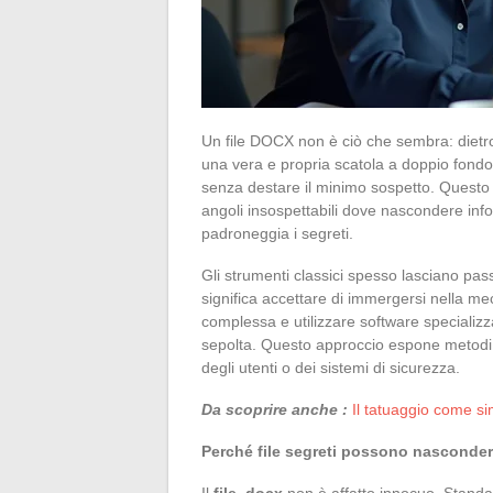
Un file DOCX non è ciò che sembra: dietr
una vera e propria scatola a doppio fondo, 
senza destare il minimo sospetto. Questo f
angoli insospettabili dove nascondere inf
padroneggia i segreti.
Gli strumenti classici spesso lasciano pa
significa accettare di immergersi nella mec
complessa e utilizzare software specializza
sepolta. Questo approccio espone metodi di
degli utenti o dei sistemi di sicurezza.
Da scoprire anche :
Il tatuaggio come si
Perché file segreti possono nasconde
Il
file .docx
non è affatto innocuo. Stand