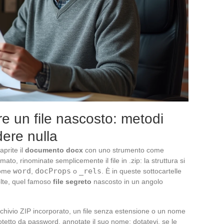
re un file nascosto: metodi
dere nulla
 aprite il
documento docx
con uno strumento come
ato, rinominate semplicemente il file in .zip: la struttura si
word
docProps
_rels
 come
,
o
. È in queste sottocartelle
olte, quel famoso
file segreto
nascosto in un angolo
archivio ZIP incorporato, un file senza estensione o un nome
rotetto da password, annotate il suo nome; dotatevi, se le