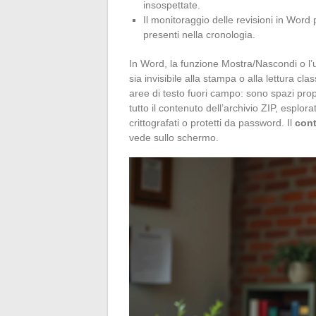
insospettate.
Il monitoraggio delle revisioni in Word
presenti nella cronologia.
In Word, la funzione Mostra/Nascondi o l
sia invisibile alla stampa o alla lettura cl
aree di testo fuori campo: sono spazi prop
tutto il contenuto dell’archivio ZIP, esplor
crittografati o protetti da password. Il
con
vede sullo schermo.