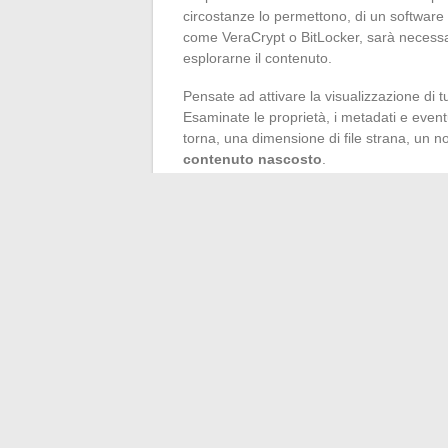
circostanze lo permettono, di un software 
come VeraCrypt o BitLocker, sarà necessar
esplorarne il contenuto.
Pensate ad attivare la visualizzazione di tut
Esaminate le proprietà, i metadati e eventu
torna, una dimensione di file strana, un n
contenuto nascosto
.
Per i più meticolosi, confrontate le liste di 
testo alla ricerca di informazioni camuffat
ogni frammento, ogni traccia conta per risa
Un documento DOCX è un po’ come una sof
aprire le giuste bauli e non fidarsi mai d
d’ombra scopre a volte molto più di quanto 
←
Tutto quello che c’è da sapere sulla da