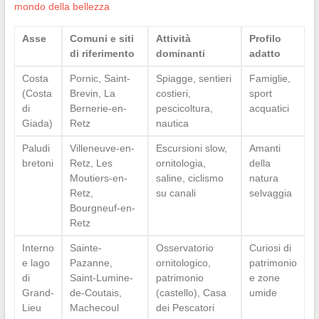
mondo della bellezza
Asse
Comuni e siti
Attività
Profilo
di riferimento
dominanti
adatto
Costa
Pornic, Saint-
Spiagge, sentieri
Famiglie,
(Costa
Brevin, La
costieri,
sport
di
Bernerie-en-
pescicoltura,
acquatici
Giada)
Retz
nautica
Paludi
Villeneuve-en-
Escursioni slow,
Amanti
bretoni
Retz, Les
ornitologia,
della
Moutiers-en-
saline, ciclismo
natura
Retz,
su canali
selvaggia
Bourgneuf-en-
Retz
Interno
Sainte-
Osservatorio
Curiosi di
e lago
Pazanne,
ornitologico,
patrimonio
di
Saint-Lumine-
patrimonio
e zone
Grand-
de-Coutais,
(castello), Casa
umide
Lieu
Machecoul
dei Pescatori