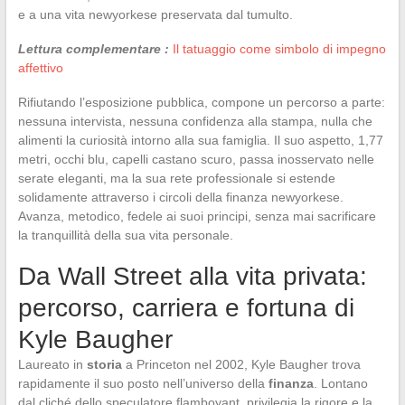
e a una vita newyorkese preservata dal tumulto.
Lettura complementare :
Il tatuaggio come simbolo di impegno
affettivo
Rifiutando l’esposizione pubblica, compone un percorso a parte:
nessuna intervista, nessuna confidenza alla stampa, nulla che
alimenti la curiosità intorno alla sua famiglia. Il suo aspetto, 1,77
metri, occhi blu, capelli castano scuro, passa inosservato nelle
serate eleganti, ma la sua rete professionale si estende
solidamente attraverso i circoli della finanza newyorkese.
Avanza, metodico, fedele ai suoi principi, senza mai sacrificare
la tranquillità della sua vita personale.
Da Wall Street alla vita privata:
percorso, carriera e fortuna di
Kyle Baugher
Laureato in
storia
a Princeton nel 2002, Kyle Baugher trova
rapidamente il suo posto nell’universo della
finanza
. Lontano
dal cliché dello speculatore flamboyant, privilegia la rigore e la