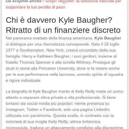
Da scoprire anche :
Scopri Vegyslim: la soluzione naturale per
supportare la tua perdita di peso
Chi è davvero Kyle Baugher?
Ritratto di un finanziere discreto
Nel panorama ovattato della finanza americana,
Kyle Baugher
si distingue per una riservatezza consapevole. Nato il 18 luglio
1977 a Southampton, New York, cresce circondato dalla sua
famiglia: Harry e Kathleen Baugher, i suoi genitori, insieme al
fratello Thomas Spencer e alla sorella Whitney. Prosegue gli
studi in storia alla Princeton University, dove si fa notare anche
per le sue performance nella lacrosse, unendo spirito di squadra
e rigore individuale.
La biografia di Kyle Baugher marito di Kelly Reilly rivela un uomo
attento a separare sfera privata e vita professionale. Si tiene
lontano dai social media più popolari: niente presenza su
Instagram, Twitter o Facebook, solo una pagina LinkedIn,
utilizzata con parsimonia. Questa scelta, in contrasto con la
notorietà di sua moglie Kelly Reilly, attrice britannica
riconosciuta, traduce un attaccamento condiviso alla discrezione