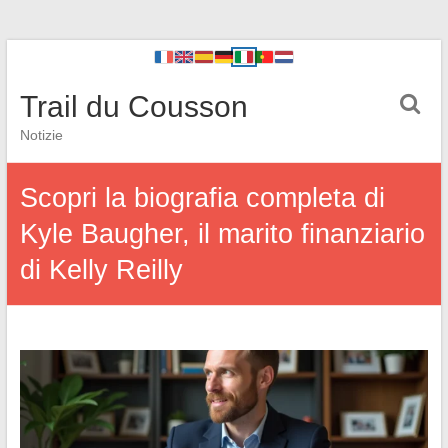
Trail du Cousson
Notizie
Scopri la biografia completa di
Kyle Baugher, il marito finanziario
di Kelly Reilly