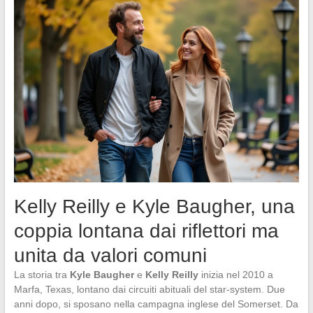
Kelly Reilly e Kyle Baugher, una
coppia lontana dai riflettori ma
unita da valori comuni
La storia tra
Kyle Baugher
e
Kelly Reilly
inizia nel 2010 a
Marfa, Texas, lontano dai circuiti abituali del star-system. Due
anni dopo, si sposano nella campagna inglese del Somerset. Da