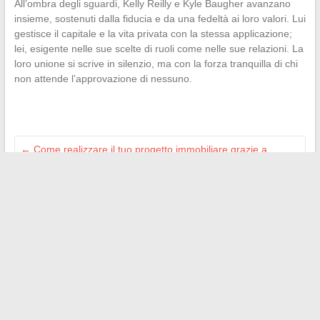
All’ombra degli sguardi, Kelly Reilly e Kyle Baugher avanzano
insieme, sostenuti dalla fiducia e da una fedeltà ai loro valori. Lui
gestisce il capitale e la vita privata con la stessa applicazione;
lei, esigente nelle sue scelte di ruoli come nelle sue relazioni. La
loro unione si scrive in silenzio, ma con la forza tranquilla di chi
non attende l’approvazione di nessuno.
←
Come realizzare il tuo progetto immobiliare grazie a
un’agenzia specializzata a Digne-les-Bains
Tendenze arredamento 2024: idee ispiratrici per valorizzare
elegantemente il tuo interno
→
Search