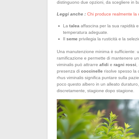
distinguono due opzioni, da scegliere in ba
Leggi anche :
Chi produce realmente la c
La
talea
affascina per la sua rapidità 
temperatura adeguate.
Il
seme
privilegia la rusticità e la selez
Una manutenzione minima è sufficiente: una
ramificazione e permette di mantenere una
viminalis può attrarre
afidi
e
ragni rossi
,
presenza di
coccinelle
risolve spesso la q
rhus viminalis significa puntare sulla paz
poco questo albero in un alleato duraturo,
discretamente, stagione dopo stagione.