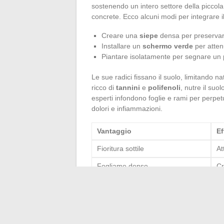
sostenendo un intero settore della piccola 
concrete. Ecco alcuni modi per integrare il
Creare una
siepe
densa per preservare 
Installare un
schermo verde
per atten
Piantare isolatamente per segnare un pu
Le sue radici fissano il suolo, limitando n
ricco di
tannini
e
polifenoli
, nutre il suol
esperti infondono foglie e rami per perpetu
dolori e infiammazioni.
Vantaggio
Ef
Fioritura sottile
At
Fogliame denso
Cr
Composti bioattivi
Mi
Installare un rhus viminalis significa scegl
robusto ospita la discreta effervescenza de