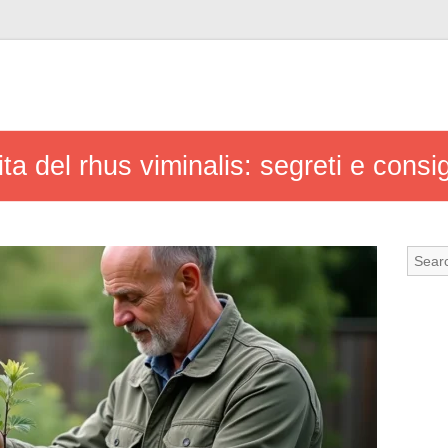
ta del rhus viminalis: segreti e consig