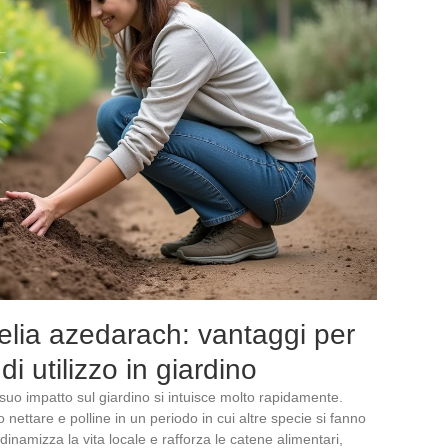
melia azedarach: vantaggi per
di utilizzo in giardino
suo impatto sul giardino si intuisce molto rapidamente.
o nettare e polline in un periodo in cui altre specie si fanno
dinamizza la vita locale e rafforza le catene alimentari,