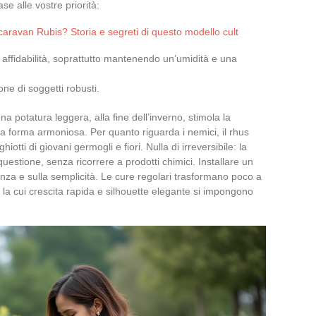
se alle vostre priorità:
aravan Rubis? Storia e segreti di questo modello cult
e affidabilità, soprattutto mantenendo un’umidità e una
ione di soggetti robusti.
 potatura leggera, alla fine dell’inverno, stimola la
 forma armoniosa. Per quanto riguarda i nemici, il rhus
 ghiotti di giovani germogli e fiori. Nulla di irreversibile: la
uestione, senza ricorrere a prodotti chimici. Installare un
ienza e sulla semplicità. Le cure regolari trasformano poco a
 la cui crescita rapida e silhouette elegante si impongono