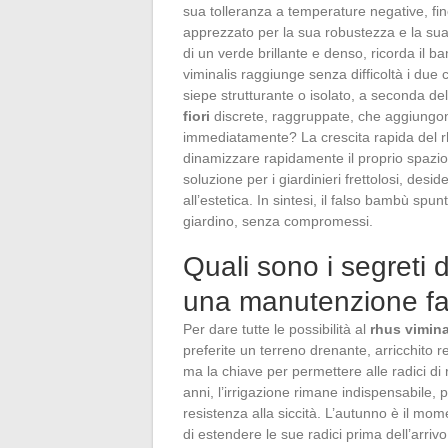
sua tolleranza a temperature negative, fin
apprezzato per la sua robustezza e la sua 
di un verde brillante e denso, ricorda il ba
viminalis raggiunge senza difficoltà i du
siepe strutturante o isolato, a seconda de
fiori
discrete, raggruppate, che aggiungon
immediatamente? La crescita rapida del rh
dinamizzare rapidamente il proprio spazio. 
soluzione per i giardinieri frettolosi, desid
all’estetica. In sintesi, il falso bambù spu
giardino, senza compromessi.
Quali sono i segreti d
una manutenzione fa
Per dare tutte le possibilità al
rhus vimina
preferite un terreno drenante, arricchito
ma la chiave per permettere alle radici di
anni, l’irrigazione rimane indispensabile, 
resistenza alla siccità. L’autunno è il mom
di estendere le sue radici prima dell’arrivo 