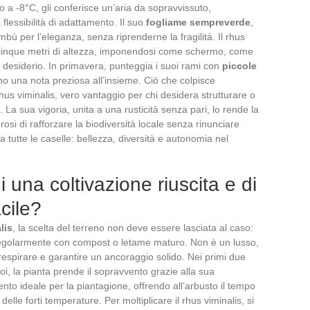
o a -8°C, gli conferisce un’aria da sopravvissuto,
flessibilità di adattamento. Il suo
fogliame sempreverde
,
mbù per l’eleganza, senza riprenderne la fragilità. Il rhus
e cinque metri di altezza, imponendosi come schermo, come
l desiderio. In primavera, punteggia i suoi rami con
piccole
o una nota preziosa all’insieme. Ciò che colpisce
us viminalis, vero vantaggio per chi desidera strutturare o
La sua vigoria, unita a una rusticità senza pari, lo rende la
erosi di rafforzare la biodiversità locale senza rinunciare
nta tutte le caselle: bellezza, diversità e autonomia nel
i una coltivazione riuscita e di
cile?
lis
, la scelta del terreno non deve essere lasciata al caso:
 regolarmente con compost o letame maturo. Non è un lusso,
 respirare e garantire un ancoraggio solido. Nei primi due
poi, la pianta prende il sopravvento grazie alla sua
ento ideale per la piantagione, offrendo all’arbusto il tempo
delle forti temperature. Per moltiplicare il rhus viminalis, si