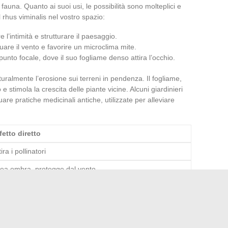
fauna. Quanto ai suoi usi, le possibilità sono molteplici e
 rhus viminalis nel vostro spazio:
l’intimità e strutturare il paesaggio.
uare il vento e favorire un microclima mite.
nto focale, dove il suo fogliame denso attira l’occhio.
aturalmente l’erosione sui terreni in pendenza. Il fogliame,
o e stimola la crescita delle piante vicine. Alcuni giardinieri
are pratiche medicinali antiche, utilizzate per alleviare
fetto diretto
tira i pollinatori
ea ombra, protegge dal vento
gliora la struttura del suolo
iere un giardino vivente, dove la silhouette di un albero
lle stagioni. Nulla di ostentato, ma un impatto che si