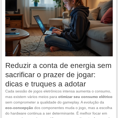
Reduzir a conta de energia sem
sacrificar o prazer de jogar:
dicas e truques a adotar
Cada sessão de jogos eletrônicos intensa aumenta o consumo,
mas existem vários meios para
otimizar seu consumo elétrico
sem comprometer a qualidade do gameplay. A evolução da
eco-concepção
dos componentes muda o jogo, mas a escolha
do hardware continua a ser determinante. É melhor focar em