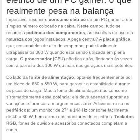
realmente pesa na balança
Impossível resumir o
consumo elétrico
de um PC gamer a um
simples número colocado na caixa. Neste campo, tudo se
resume à
potência dos componentes
, às escolhas de uso e à
natureza dos jogos instalados. A peça central? A
placa gráfica
,
que, nos modelos de alto desempenho, pode facilmente
ultrapassar os 300 W quando está sendo utilizada em plena
carga. O
processador (CPU)
não fica atrás, flertando às vezes
com a barreira dos 100 W ou mais nas gerações mais potentes.
Do lado da
fonte de alimentação
, opta-se frequentemente por
um bloco de 650 a 850 W, para garantir a estabilidade durante
os picos de carga. Mas a fonte de alimentação não consome
sistematicamente essa potência: ela deve apenas suportar as
variações e fornecer a margem necessária. Adicione a isso os
periféricos
: um monitor de 27″ a 144 Hz consome facilmente
de 40 a 60 W, bem acima dos monitores de escritório.
Teclados
RGB
, fones de ouvido e acessórios conectados completam a
conta.