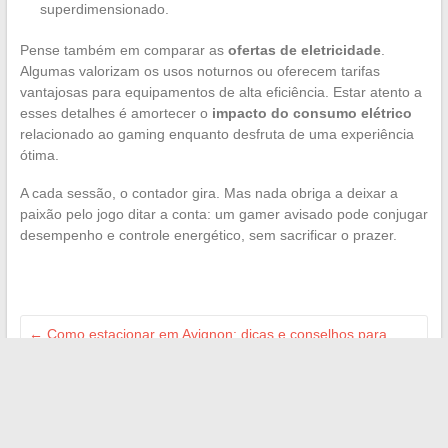
superdimensionado.
Pense também em comparar as
ofertas de eletricidade
.
Algumas valorizam os usos noturnos ou oferecem tarifas
vantajosas para equipamentos de alta eficiência. Estar atento a
esses detalhes é amortecer o
impacto do consumo elétrico
relacionado ao gaming enquanto desfruta de uma experiência
ótima.
A cada sessão, o contador gira. Mas nada obriga a deixar a
paixão pelo jogo ditar a conta: um gamer avisado pode conjugar
desempenho e controle energético, sem sacrificar o prazer.
←
Como estacionar em Avignon: dicas e conselhos para
encontrar uma vaga facilmente
A evolução recente da Adivak: quais mudanças e
consequências para os usuários?
→