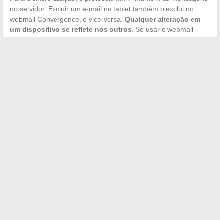
no servidor. Excluir um e-mail no tablet também o exclui no
webmail Convergence, e vice-versa.
Qualquer alteração em
um dispositivo se reflete nos outros
. Se usar o webmail
online e um aplicativo móvel em paralelo, as pastas
permanecem coerentes, desde que a conexão IMAP esteja
corretamente configurada.
Um último ponto prático: em tablets com pouco
armazenamento, limitar a sincronização às mensagens das
duas ou três últimas semanas evita saturar a memória. Essa
configuração pode ser encontrada nas configurações
avançadas da conta de e-mail, tanto no Android quanto no iOS.
←
Visa Infinite: quantos franceses possuem este cartão de
crédito excepcional?
Como verificar a autenticidade de um diploma RNCP: dicas
práticas e confiáveis
→