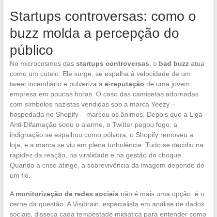
Startups controversas: como o
buzz molda a percepção do
público
No microcosmos das
startups controversas
, o
bad buzz
atua
como um cutelo. Ele surge, se espalha à velocidade de um
tweet incendiário e pulveriza a
e-reputação
de uma jovem
empresa em poucas horas. O caso das camisetas adornadas
com símbolos nazistas vendidas sob a marca Yeezy –
hospedada no Shopify – marcou os ânimos. Depois que a Liga
Anti-Difamação soou o alarme, o Twitter pegou fogo: a
indignação se espalhou como pólvora, o Shopify removeu a
loja, e a marca se viu em plena turbulência. Tudo se decidiu na
rapidez da reação, na viralidade e na gestão do choque.
Quando a crise atinge, a sobrevivência da imagem depende de
um fio.
A
monitorização de redes sociais
não é mais uma opção: é o
cerne da questão. A Visibrain, especialista em análise de dados
sociais, disseca cada tempestade midiática para entender como