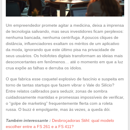
Um empreendedor promete agitar a medicina, deixa a imprensa
de tecnologia salivando, mas seus investidores ficam perplexos:
nenhuma bancada, nenhuma centrífuga. A poucos cliques de
distância, influenciadores exaltam os méritos de um aplicativo
da moda, ignorando que este último pisa na privacidade de
seus usuários. Os holofotes digitais transformam as ideias mais
desconcertantes em fenômenos… até o momento em que a luz
crua expõe as falhas e derruba os ídolos.
O que fabrica esse coquetel explosivo de fascínio e suspeita em
torno de tantas startups que fazem vibrar o Vale do Silício?
Entre relatos calibrados para seduzir, zonas de sombra
cuidadosamente mantidas e promessas impossíveis de verificar,
o “golpe de marketing” frequentemente flerta com a roleta
russa. O buzz é empolgante, mas às vezes, a queda dói.
Também interessante :
Desbroçadoras Stihl: qual modelo
escolher entre a FS 261 e a FS 411?