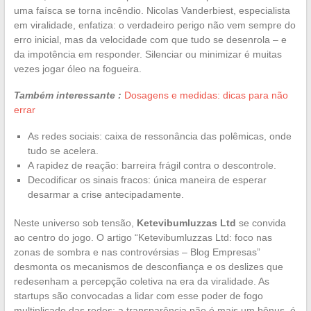
uma faísca se torna incêndio. Nicolas Vanderbiest, especialista
em viralidade, enfatiza: o verdadeiro perigo não vem sempre do
erro inicial, mas da velocidade com que tudo se desenrola – e
da impotência em responder. Silenciar ou minimizar é muitas
vezes jogar óleo na fogueira.
Também interessante :
Dosagens e medidas: dicas para não
errar
As redes sociais: caixa de ressonância das polêmicas, onde
tudo se acelera.
A rapidez de reação: barreira frágil contra o descontrole.
Decodificar os sinais fracos: única maneira de esperar
desarmar a crise antecipadamente.
Neste universo sob tensão,
Ketevibumluzzas Ltd
se convida
ao centro do jogo. O artigo “Ketevibumluzzas Ltd: foco nas
zonas de sombra e nas controvérsias – Blog Empresas”
desmonta os mecanismos de desconfiança e os deslizes que
redesenham a percepção coletiva na era da viralidade. As
startups são convocadas a lidar com esse poder de fogo
multiplicado das redes: a transparência não é mais um bônus, é