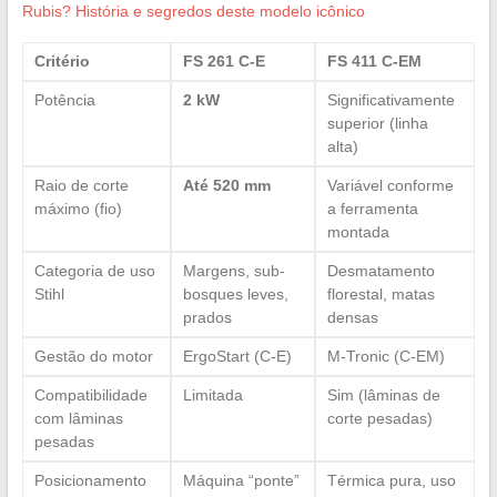
Rubis? História e segredos deste modelo icônico
Critério
FS 261 C-E
FS 411 C-EM
Potência
2 kW
Significativamente
superior (linha
alta)
Raio de corte
Até 520 mm
Variável conforme
máximo (fio)
a ferramenta
montada
Categoria de uso
Margens, sub-
Desmatamento
Stihl
bosques leves,
florestal, matas
prados
densas
Gestão do motor
ErgoStart (C-E)
M-Tronic (C-EM)
Compatibilidade
Limitada
Sim (lâminas de
com lâminas
corte pesadas)
pesadas
Posicionamento
Máquina “ponte”
Térmica pura, uso