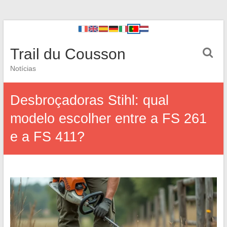
Trail du Cousson
Notícias
Desbroçadoras Stihl: qual
modelo escolher entre a FS 261
e a FS 411?