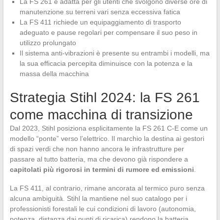
La FS 261 è adatta per gli utenti che svolgono diverse ore di
manutenzione su terreni vari senza eccessiva fatica
La FS 411 richiede un equipaggiamento di trasporto
adeguato e pause regolari per compensare il suo peso in
utilizzo prolungato
Il sistema anti-vibrazioni è presente su entrambi i modelli, ma
la sua efficacia percepita diminuisce con la potenza e la
massa della macchina
Strategia Stihl 2024: la FS 261
come macchina di transizione
Dal 2023, Stihl posiziona esplicitamente la FS 261 C-E come un
modello “ponte” verso l’elettrico. Il marchio la destina ai gestori
di spazi verdi che non hanno ancora le infrastrutture per
passare al tutto batteria, ma che devono già rispondere a
capitolati più rigorosi in termini di rumore ed emissioni
.
La FS 411, al contrario, rimane ancorata al termico puro senza
alcuna ambiguità. Stihl la mantiene nel suo catalogo per i
professionisti forestali le cui condizioni di lavoro (autonomia,
potenza, distanza dai punti di ricarica) rendono la batteria