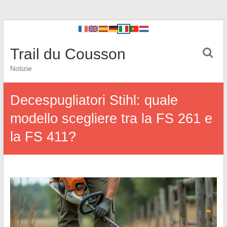
Trail du Cousson
Notizie
Decespugliatori Stihl: quale
modello scegliere tra la FS 261 e
la FS 411?