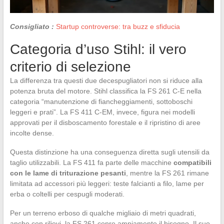
Consigliato :
Startup controverse: tra buzz e sfiducia
Categoria d’uso Stihl: il vero
criterio di selezione
La differenza tra questi due decespugliatori non si riduce alla
potenza bruta del motore. Stihl classifica la FS 261 C-E nella
categoria “manutenzione di fiancheggiamenti, sottoboschi
leggeri e prati”. La FS 411 C-EM, invece, figura nei modelli
approvati per il disboscamento forestale e il ripristino di aree
incolte dense.
Questa distinzione ha una conseguenza diretta sugli utensili da
taglio utilizzabili. La FS 411 fa parte delle macchine
compatibili
con le lame di triturazione pesanti
, mentre la FS 261 rimane
limitata ad accessori più leggeri: teste falcianti a filo, lame per
erba o coltelli per cespugli moderati.
Per un terreno erboso di qualche migliaio di metri quadrati,
anche con rilievi, la FS 261 copre ampiamente il bisogno. Il suo