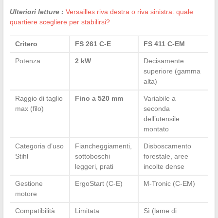
Ulteriori letture :
Versailles riva destra o riva sinistra: quale
quartiere scegliere per stabilirsi?
Critero
FS 261 C-E
FS 411 C-EM
Potenza
2 kW
Decisamente
superiore (gamma
alta)
Raggio di taglio
Fino a 520 mm
Variabile a
max (filo)
seconda
dell’utensile
montato
Categoria d’uso
Fiancheggiamenti,
Disboscamento
Stihl
sottoboschi
forestale, aree
leggeri, prati
incolte dense
Gestione
ErgoStart (C-E)
M-Tronic (C-EM)
motore
Compatibilità
Limitata
Sì (lame di