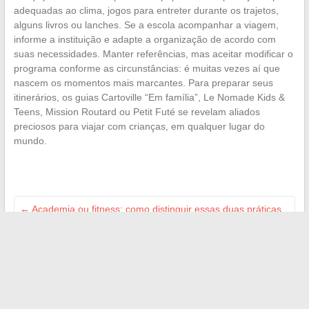
adequadas ao clima, jogos para entreter durante os trajetos,
alguns livros ou lanches. Se a escola acompanhar a viagem,
informe a instituição e adapte a organização de acordo com
suas necessidades. Manter referências, mas aceitar modificar o
programa conforme as circunstâncias: é muitas vezes aí que
nascem os momentos mais marcantes. Para preparar seus
itinerários, os guias Cartoville “Em família”, Le Nomade Kids &
Teens, Mission Routard ou Petit Futé se revelam aliados
preciosos para viajar com crianças, em qualquer lugar do
mundo.
←
Academia ou fitness: como distinguir essas duas práticas
e escolher a sua?
Caudalie ou Nuxe: qual marca escolher para cuidar da pele?
→
Search