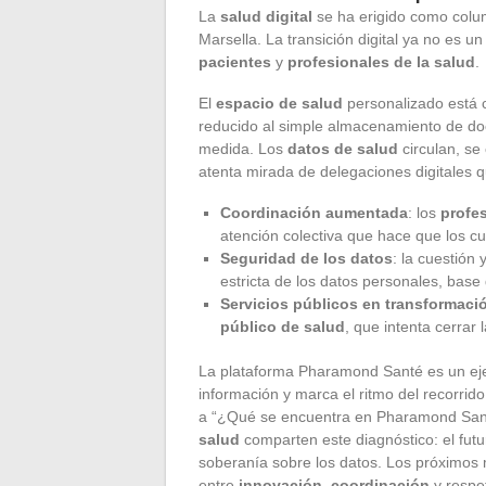
La
salud digital
se ha erigido como colum
Marsella. La transición digital ya no es u
pacientes
y
profesionales de la salud
.
El
espacio de salud
personalizado está 
reducido al simple almacenamiento de do
medida. Los
datos de salud
circulan, se
atenta mirada de delegaciones digitales q
Coordinación aumentada
: los
profes
atención colectiva que hace que los cu
Seguridad de los datos
: la cuestión
estricta de los datos personales, base d
Servicios públicos en transformaci
público de salud
, que intenta cerrar 
La plataforma Pharamond Santé es un ejemp
información y marca el ritmo del recorri
a “¿Qué se encuentra en Pharamond Sant
salud
comparten este diagnóstico: el futuro
soberanía sobre los datos. Los próximos m
entre
innovación
,
coordinación
y respet