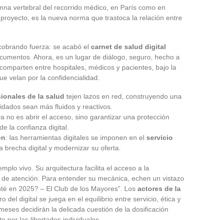
na vertebral del recorrido médico, en París como en
n proyecto, es la nueva norma que trastoca la relación entre
cobrando fuerza: se acabó el
carnet de salud digital
cumentos. Ahora, es un lugar de diálogo, seguro, hecho a
 comparten entre hospitales, médicos y pacientes, bajo la
ue velan por la confidencialidad.
ionales de la salud
tejen lazos en red, construyendo una
idados sean más fluidos y reactivos.
 ya no es abrir el acceso, sino garantizar una protección
e la confianza digital.
ón
: las herramientas digitales se imponen en el
servicio
la brecha digital y modernizar su oferta.
lo vivo. Su arquitectura facilita el acceso a la
do de atención. Para entender su mecánica, echen un vistazo
é en 2025? – El Club de los Mayores”. Los
actores de la
 del digital se juega en el equilibrio entre servicio, ética y
eses decidirán la delicada cuestión de la dosificación
o por las libertades individuales.