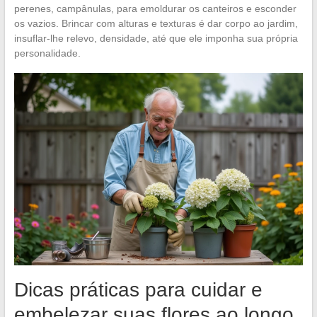
perenes, campânulas, para emoldurar os canteiros e esconder
os vazios. Brincar com alturas e texturas é dar corpo ao jardim,
insuflar-lhe relevo, densidade, até que ele imponha sua própria
personalidade.
Dicas práticas para cuidar e
embelezar suas flores ao longo