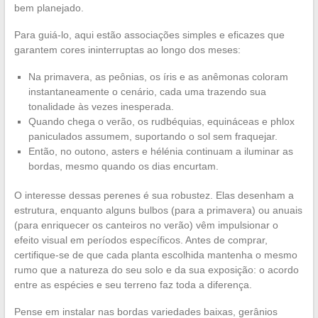
bem planejado.
Para guiá-lo, aqui estão associações simples e eficazes que
garantem cores ininterruptas ao longo dos meses:
Na primavera, as peônias, os íris e as anêmonas coloram
instantaneamente o cenário, cada uma trazendo sua
tonalidade às vezes inesperada.
Quando chega o verão, os rudbéquias, equináceas e phlox
paniculados assumem, suportando o sol sem fraquejar.
Então, no outono, asters e hélénia continuam a iluminar as
bordas, mesmo quando os dias encurtam.
O interesse dessas perenes é sua robustez. Elas desenham a
estrutura, enquanto alguns bulbos (para a primavera) ou anuais
(para enriquecer os canteiros no verão) vêm impulsionar o
efeito visual em períodos específicos. Antes de comprar,
certifique-se de que cada planta escolhida mantenha o mesmo
rumo que a natureza do seu solo e da sua exposição: o acordo
entre as espécies e seu terreno faz toda a diferença.
Pense em instalar nas bordas variedades baixas, gerânios